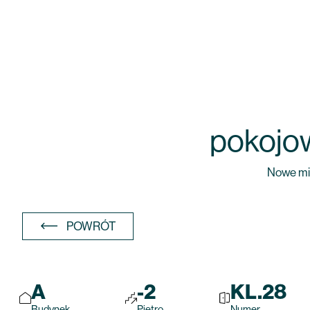
pokojo
Nowe mie
POWRÓT
A
-2
KL.28
Budynek
Piętro
Numer