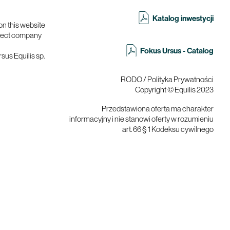
Katalog inwestycji
on this website
roject company
Fokus Ursus - Catalog
sus Equilis sp.
RODO / Polityka Prywatności
Copyright © Equilis 2023
Przedstawiona oferta ma charakter
informacyjny i nie stanowi oferty w rozumieniu
art. 66 § 1 Kodeksu cywilnego