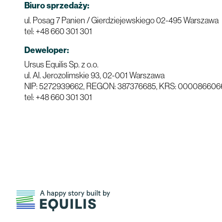
Biuro sprzedaży:
ul. Posag 7 Panien / Gierdziejewskiego
02-495 Warszawa
tel: +48 660 301 301
Deweloper:
Ursus Equilis Sp. z o.o.
ul. Al. Jerozolimskie 93,
02-001 Warszawa
NIP: 5272939662, REGON: 387376685, KRS: 000086606
tel: +48 660 301 301