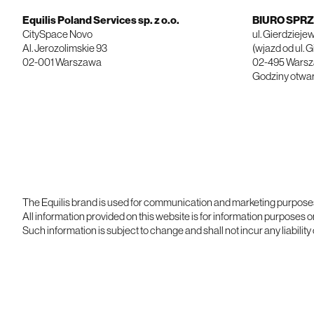
Equilis Poland Services sp. z o.o.
BIURO SPR
​​​​​​​CitySpace Novo
ul. Gierdzieje
Al. Jerozolimskie 93
(wjazd od ul. 
02-001 Warszawa
02-495 Wars
Godziny otwarc
The Equilis brand is used for communication and marketing purposes i
All information provided on this website is for information purposes 
Such information is subject to change and shall not incur any liability on 