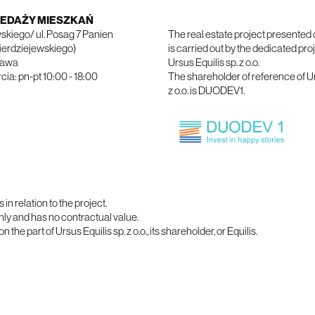
ZEDAŻY MIESZKAŃ
wskiego/ ul. Posag 7 Panien
The real estate project presented 
Gierdziejewskiego)
is carried out by the dedicated p
zawa
Ursus Equilis sp. z o.o.
ia: pn-pt 10:00 - 18:00
The shareholder of reference of Ur
z o.o. is DUODEV1.
n relation to the project.
only and has no contractual value.
the part of Ursus Equilis sp. z o.o., its shareholder, or Equilis.