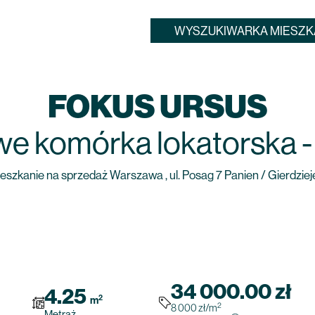
WYSZUKIWARKA MIESZK
FOKUS URSUS
we
komórka lokatorska
szkanie na sprzedaż Warszawa , ul. Posag 7 Panien / Gierdzie
34 000.00
zł
4.25
2
m
2
8 000
zł
/m
Metraż