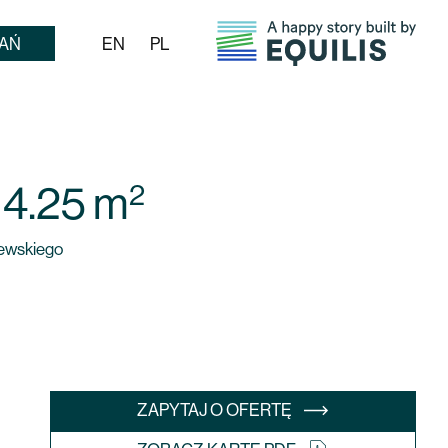
AŃ
EN
PL
2
-
4.25
m
jewskiego
ZAPYTAJ O OFERTĘ