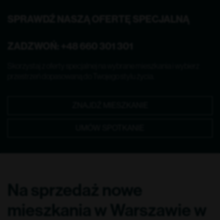
SPRAWDŹ NASZĄ OFERTĘ SPECJALNĄ
ZADZWOŃ:
+48 660 301 301
Skorzystaj z oferty specjalnej na wybrane mieszkania i wybierz
przestrzeń dopasowaną do Twojego stylu życia.
ZNAJDŹ MIESZKANIE
UMÓW SPOTKANIE
Na sprzedaż nowe
mieszkania w Warszawie w