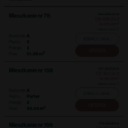
744 496.20
zł
Mieszkanie nr 78
724 496.20
zł
2
14 490
zł
/m
Historia ceny
Budynek:
A
ZOBACZ LOKAL
Piętro:
3
Pokoje:
2
OFERTA
2
Pow:
51.38
m
787 362.00
zł
Mieszkanie nr 158
737 362.00
zł
2
14 050
zł
/m
Historia ceny
Budynek:
A
ZOBACZ LOKAL
Piętro:
Parter
Pokoje:
2
OFERTA
2
Pow:
56.04
m
776 353.50
zł
Mieszkanie nr 166
726 353.50
zł