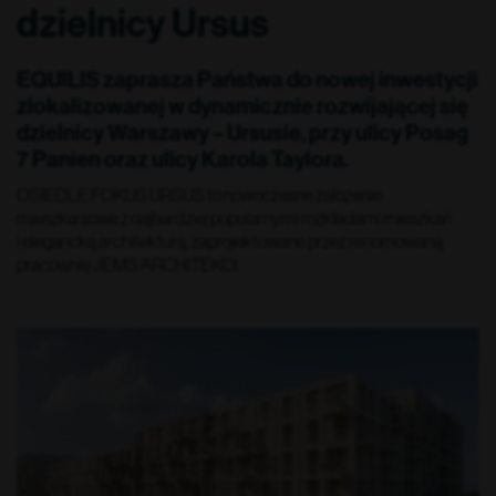
dzielnicy Ursus
EQUILIS zaprasza Państwa do nowej inwestycji
zlokalizowanej w dynamicznie rozwijającej się
dzielnicy Warszawy – Ursusie, przy ulicy Posag
7 Panien oraz ulicy Karola Taylora.
OSIEDLE FOKUS URSUS to nowoczesne założenie
mieszkaniowe z najbardziej popularnymi rozkładami mieszkań
i elegancką architekturą, zaprojektowane przez renomowaną
pracownię JEMS ARCHITEKCI.