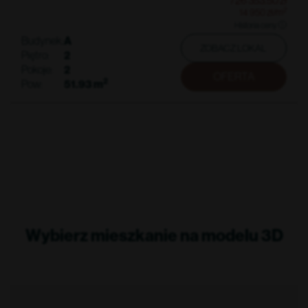
2
14 950
zł
/m
Historia ceny
Budynek:
A
ZOBACZ LOKAL
Piętro:
2
Pokoje:
2
OFERTA
2
Pow:
51.93
m
Wybierz mieszkanie na modelu 3D