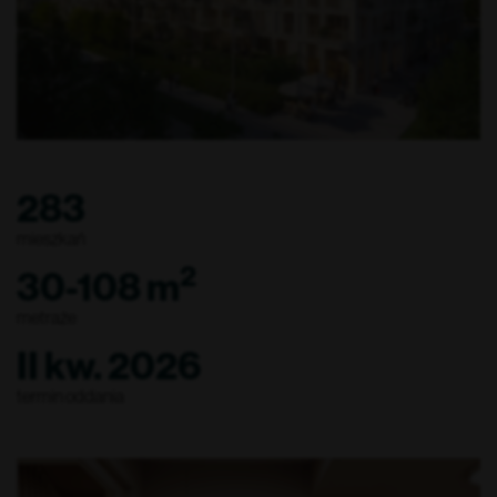
283
mieszkań
2
30-108 m
metraże
II kw. 2026
termin oddania