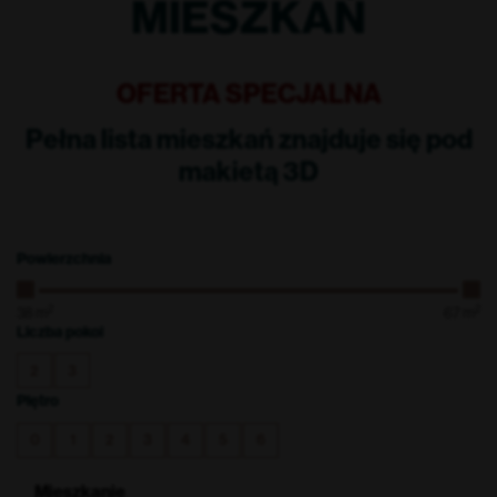
MIESZKAŃ
OFERTA SPECJALNA
Pełna lista mieszkań znajduje się pod
makietą 3D
Powierzchnia
2
2
38
m
67
m
Liczba pokoi
2
3
Piętro
0
1
2
3
4
5
6
Mieszkanie