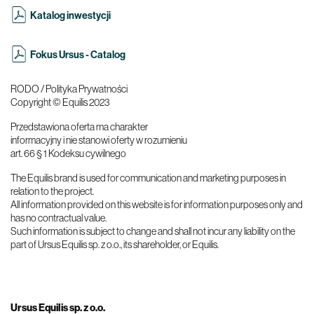
Katalog inwestycji
Fokus Ursus - Catalog
RODO / Polityka Prywatności
Copyright © Equilis 2023
Przedstawiona oferta ma charakter
informacyjny i nie stanowi oferty w rozumieniu
art. 66 § 1 Kodeksu cywilnego
The Equilis brand is used for communication and marketing purposes in
relation to the project.
All information provided on this website is for information purposes only and
has no contractual value.
Such information is subject to change and shall not incur any liability on the
part of Ursus Equilis sp. z o.o., its shareholder, or Equilis.
Ursus Equilis sp. z o.o.