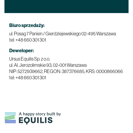
Biuro sprzedaży:
ul. Posag 7 Panien / Gierdziejewskiego
02-495 Warszawa
tel: +48 660 301 301
Deweloper:
Ursus Equilis Sp. z o.o.
ul. Al. Jerozolimskie 93,
02-001 Warszawa
NIP: 5272939662, REGON: 387376685, KRS: 0000866066
tel: +48 660 301 301