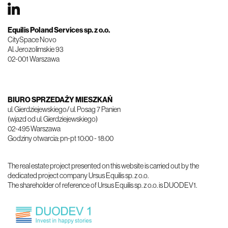
Equilis Poland Services sp. z o.o.
​​​​​​​CitySpace Novo
Al. Jerozolimskie 93
02-001 Warszawa
BIURO SPRZEDAŻY MIESZKAŃ
ul. Gierdziejewskiego/ ul. Posag 7 Panien
(wjazd od ul. Gierdziejewskiego)
02-495 Warszawa
Godziny otwarcia: pn-pt 10:00 - 18:00
The real estate project presented on this website is carried out by the
dedicated project company Ursus Equilis sp. z o.o.
The shareholder of reference of Ursus Equilis sp. z o.o. is DUODEV1.