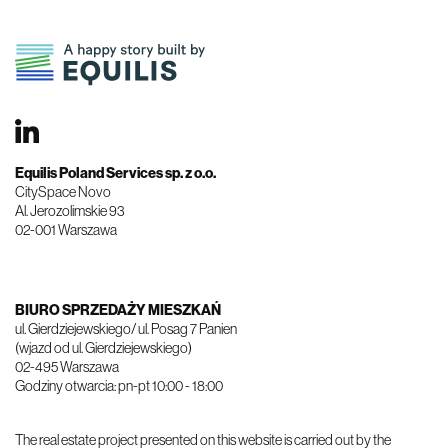
Equilis Poland Services sp. z o.o.
​​​​​​​CitySpace Novo
Al. Jerozolimskie 93
02-001 Warszawa
BIURO SPRZEDAŻY MIESZKAŃ
ul. Gierdziejewskiego/ ul. Posag 7 Panien
(wjazd od ul. Gierdziejewskiego)
02-495 Warszawa
Godziny otwarcia: pn-pt 10:00 - 18:00
The real estate project presented on this website is carried out by the