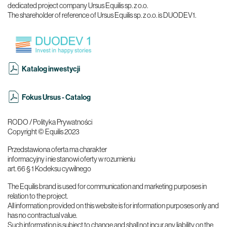
dedicated project company Ursus Equilis sp. z o.o.
The shareholder of reference of Ursus Equilis sp. z o.o. is DUODEV1.
Katalog inwestycji
Fokus Ursus - Catalog
RODO / Polityka Prywatności
Copyright © Equilis 2023
Przedstawiona oferta ma charakter
informacyjny i nie stanowi oferty w rozumieniu
art. 66 § 1 Kodeksu cywilnego
The Equilis brand is used for communication and marketing purposes in
relation to the project.
All information provided on this website is for information purposes only and
has no contractual value.
Such information is subject to change and shall not incur any liability on the