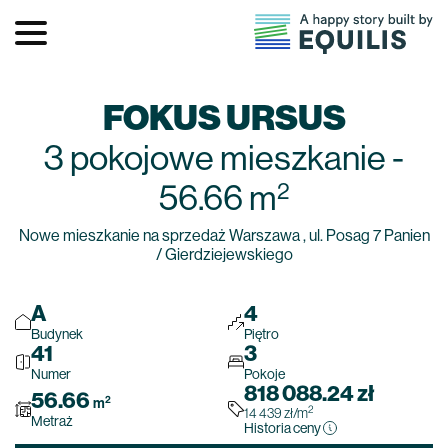
FOKUS URSUS
3 pokojowe
mieszkanie
-
2
56.66
m
Nowe mieszkanie na sprzedaż Warszawa , ul. Posag 7 Panien
/ Gierdziejewskiego
A
4
Budynek
Piętro
41
3
Numer
Pokoje
818 088.24
zł
56.66
2
m
2
14 439
zł
/m
Metraż
Historia ceny