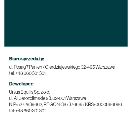
Biuro sprzedaży:
ul. Posag 7 Panien / Gierdziejewskiego
02-495 Warszawa
tel: +48 660 301 301
Deweloper:
Ursus Equilis Sp. z o.o.
ul. Al. Jerozolimskie 93,
02-001 Warszawa
NIP: 5272939662, REGON: 387376685, KRS: 0000866066
tel: +48 660 301 301