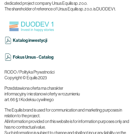
dedicated project company Ursus Equilis sp. z o.o.
The shareholder of reference of Ursus Equilis sp. z o.o. is DUODEV1.
Katalog inwestycji
Fokus Ursus - Catalog
RODO / Polityka Prywatności
Copyright © Equilis 2023
Przedstawiona oferta ma charakter
informacyjny i nie stanowi oferty w rozumieniu
art. 66 § 1 Kodeksu cywilnego
The Equilis brand is used for communication and marketing purposes in
relation to the project.
All information provided on this website is for information purposes only and
has no contractual value.
Such information is subject to change and shall not incur any liability on the