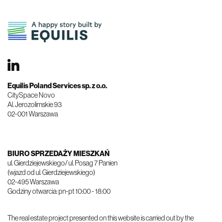
Equilis Poland Services sp. z o.o.
​​​​​​​CitySpace Novo
Al. Jerozolimskie 93
02-001 Warszawa
BIURO SPRZEDAŻY MIESZKAŃ
ul. Gierdziejewskiego/ ul. Posag 7 Panien
(wjazd od ul. Gierdziejewskiego)
02-495 Warszawa
Godziny otwarcia: pn-pt 10:00 - 18:00
The real estate project presented on this website is carried out by the