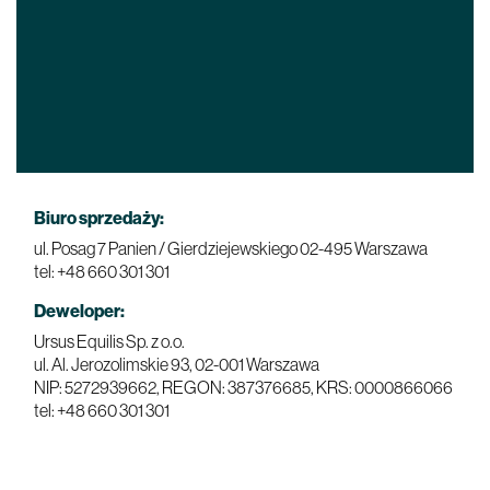
Biuro sprzedaży:
ul. Posag 7 Panien / Gierdziejewskiego
02-495 Warszawa
tel: +48 660 301 301
Deweloper:
Ursus Equilis Sp. z o.o.
ul. Al. Jerozolimskie 93,
02-001 Warszawa
NIP: 5272939662, REGON: 387376685, KRS: 0000866066
tel: +48 660 301 301