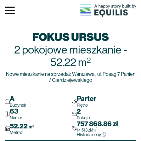
FOKUS URSUS
2 pokojowe
mieszkanie
-
2
52.22
m
Nowe mieszkanie na sprzedaż Warszawa , ul. Posag 7 Panien
/ Gierdziejewskiego
A
Parter
Budynek
Piętro
63
2
Numer
Pokoje
757 868.86
zł
52.22
2
m
2
14 513
zł
/m
Metraż
Historia ceny