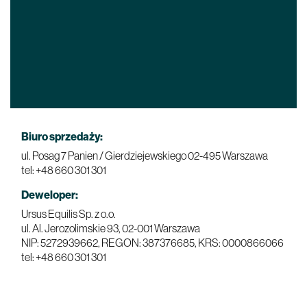
Biuro sprzedaży:
ul. Posag 7 Panien / Gierdziejewskiego
02-495 Warszawa
tel: +48 660 301 301
Deweloper:
Ursus Equilis Sp. z o.o.
ul. Al. Jerozolimskie 93,
02-001 Warszawa
NIP: 5272939662, REGON: 387376685, KRS: 0000866066
tel: +48 660 301 301