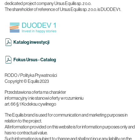
dedicated project company Ursus Equilis sp. z o.o.
The shareholder of reference of Ursus Equilis sp. z o.o. is DUODEV1.
Katalog inwestycji
Fokus Ursus - Catalog
RODO / Polityka Prywatności
Copyright © Equilis 2023
Przedstawiona oferta ma charakter
informacyjny i nie stanowi oferty w rozumieniu
art. 66 § 1 Kodeksu cywilnego
The Equilis brand is used for communication and marketing purposes in
relation to the project.
All information provided on this website is for information purposes only and
has no contractual value.
Such information is subject to change and shall not incur any liability on the