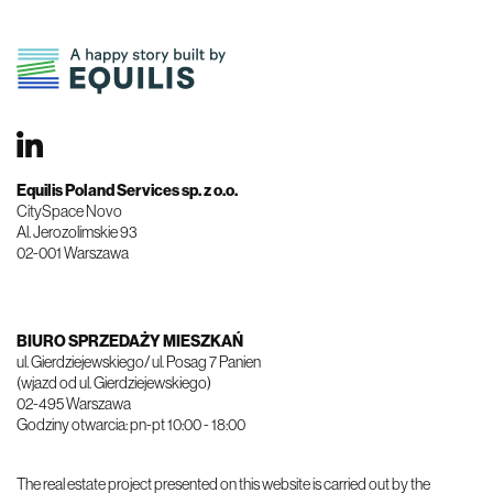
Equilis Poland Services sp. z o.o.
​​​​​​​CitySpace Novo
Al. Jerozolimskie 93
02-001 Warszawa
BIURO SPRZEDAŻY MIESZKAŃ
ul. Gierdziejewskiego/ ul. Posag 7 Panien
(wjazd od ul. Gierdziejewskiego)
02-495 Warszawa
Godziny otwarcia: pn-pt 10:00 - 18:00
The real estate project presented on this website is carried out by the