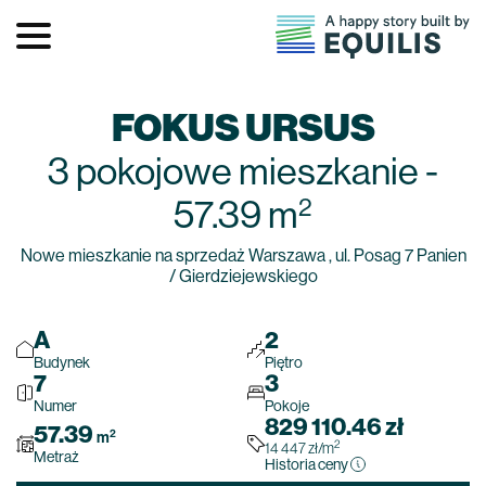
FOKUS URSUS
3 pokojowe
mieszkanie
-
2
57.39
m
Nowe mieszkanie na sprzedaż Warszawa , ul. Posag 7 Panien
/ Gierdziejewskiego
A
2
Budynek
Piętro
7
3
Numer
Pokoje
829 110.46
zł
57.39
2
m
2
14 447
zł
/m
Metraż
Historia ceny